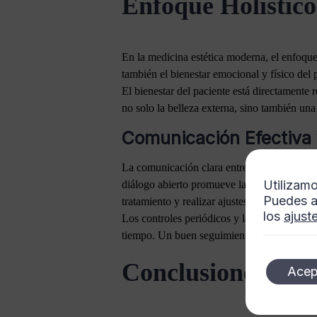
Enfoque Holístico
En la medicina estética moderna, el enfoque 
también el bienestar emocional y físico del 
El bienestar del paciente está directamente 
no solo la belleza externa, sino también una
Comunicación Efectiva
La comunicación clara entre el médico estéti
Utilizamo
diálogo abierto promueve la confianza y mej
Puedes a
tratamiento y realizar ajustes según sea nece
los
ajust
Los controles periódicos y las evaluaciones 
tiempo. Un buen seguimiento también ayuda a
Conclusiones
Acep