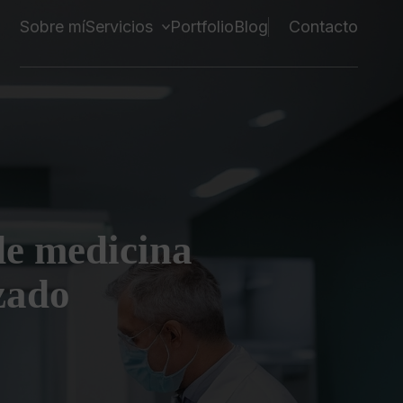
Sobre mí
Servicios
Portfolio
Blog
Contacto
de medicina
izado