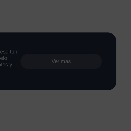
esaltan
xelo
Ver más
les y