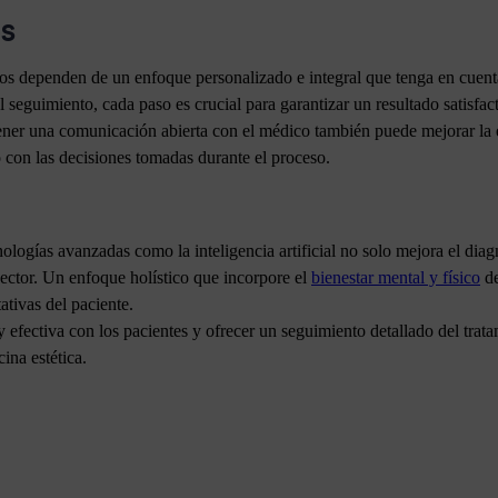
es
sos dependen de un enfoque personalizado e integral que tenga en cuenta 
l seguimiento, cada paso es crucial para garantizar un resultado satisfac
ener una comunicación abierta con el médico también puede mejorar la 
 con las decisiones tomadas durante el proceso.
cnologías avanzadas como la inteligencia artificial no solo mejora el dia
 sector. Un enfoque holístico que incorpore el
bienestar mental y físico
de
ativas del paciente.
fectiva con los pacientes y ofrecer un seguimiento detallado del tratam
ina estética.