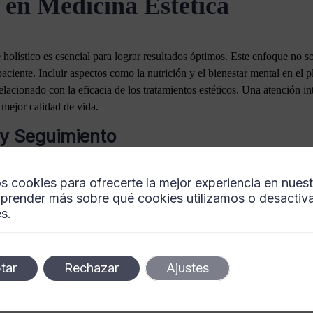
 en Medicina Estética
holístico es esencial para lograr resultados óptimos. Este enfoque no so
paciente. Incluir aspectos como la nutrición y el bienestar mental en el
relacionado con la eficacia de los tratamientos estéticos. Una atención 
 mejor calidad de vida.
 y Seguimiento
co y el paciente es crucial para el éxito de cualquier tratamiento. Estab
s cookies para ofrecerte la mejor experiencia en nues
ora la satisfacción del paciente. Además, el seguimiento continuo es f
prender más sobre qué cookies utilizamos o desactiva
sario.
es
.
posteriores son esenciales para garantizar que los resultados del tratam
 enfrentar cualquier problema de manera proactiva, garantizando así la
tar
Rechazar
Ajustes