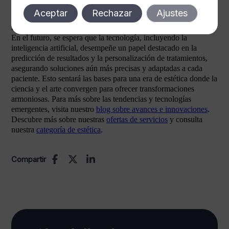
avanzados liderando la innovación. La integración de estos
Aceptar
Rechazar
Ajustes
tratamientos con análisis personalizados ha permitido obtener
resultados que antes eran impensables sin cirugía.
En el futuro, se espera que la tecnología, incluyendo la
inteligencia artificial, desempeñe un papel destacado en la
predicción de resultados y la personalización de tratamientos,
asegurando soluciones aún más precisas y adaptadas a cada
paciente. Esto sentará las bases para una era de estética donde la
ciencia y el arte convergen para ofrecer transformaciones
armoniosas. Para más sobre las tendencias y tecnologías
emergentes, visita nuestro
blog sobre avances e innovaciones
.
Descubre más sobre nuestras
ofertas de servicios
y consulta
nuestra
categoría de estética
.
Compartir