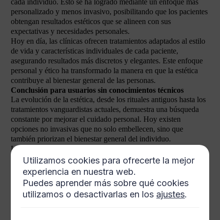
cada individuo. Esto se ha logrado mediante un enfoque más
personalizado y menos invasivo, posibilitando que los pacientes
obtengan resultados estéticos que se alineen con sus
expectativas y necesidades personales.
Hoy en día, las clínicas ofrecen tratamientos adaptados al estilo
de vida y características individuales de cada paciente,
asegurando resultados más discretos y elegantes. Este enfoque
personal y ético ha transformado la manera en que la estética
contribuye al bienestar general de las personas.
Conclusión para usuarios sin conocimientos técnicos
La evolución de la estética, desde los rituales antiguos hasta los
tratamientos vanguardistas actuales, demuestra una búsqueda
constante por mejorar el cuidado personal. Hoy existen
opciones no invasivas que no solo embellecen, sino que
también priorizan el bienestar general del individuo.
La innovación en la medicina estética ha hecho que sea más
accesible y segura, permitiendo a más personas experimentar
Utilizamos cookies para ofrecerte la mejor
sus beneficios. Investigaciones y tecnologías continuarán
experiencia en nuestra web.
avanzando, ofreciendo nuevos métodos que se integren de
Puedes aprender más sobre qué cookies
forma natural en la vida diaria.
utilizamos o desactivarlas en los
ajustes
.
Conclusión para usuarios técnicos o avanzados
La medicina estética ha evolucionado significativamente, con
tecnologías como el láser, la radiofrecuencia y los polímeros