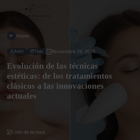
Volver
Noviembre 29, 2025
Autor
Tags
Evolución de las técnicas
estéticas: de los tratamientos
clásicos a las innovaciones
actuales
5 min de lectura