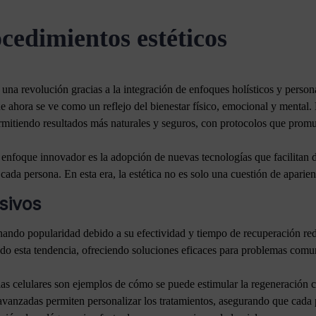
cedimientos estéticos
 una revolución gracias a la integración de enfoques holísticos y person
 ahora se ve como un reflejo del bienestar físico, emocional y mental. L
rmitiendo resultados más naturales y seguros, con protocolos que promu
enfoque innovador es la adopción de nuevas tecnologías que facilitan d
ada persona. En esta era, la estética no es solo una cuestión de aparienc
sivos
nando popularidad debido a su efectividad y tiempo de recuperación re
ndo esta tendencia, ofreciendo soluciones eficaces para problemas comun
pias celulares son ejemplos de cómo se puede estimular la regeneración c
avanzadas permiten personalizar los tratamientos, asegurando que cada p