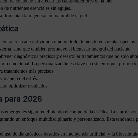
ión de colágeno sin afectar las capas superiores de la piel.
n de nutrientes esenciales sin agujas.
, fomentan la regeneración natural de la piel.
tética
s en tratar a cada individuo como un todo, teniendo en cuenta aspectos fí
xterna, sino que también promueve el bienestar integral del paciente.
 obtener diagnósticos precisos y desarrollar tratamientos que no solo abo
librio emocional. La personalización es clave en este enfoque, proporci
ara tratamientos más precisos.
y manejo del estrés.
ara optimizar resultados.
a para 2026
as emergentes sigan redefiniendo el campo de la estética. Los profesion
egurando un enfoque multidisciplinario y personalizado. Esta tendencia 
 uso de diagnósticos basados en inteligencia artificial, y la bioestimul