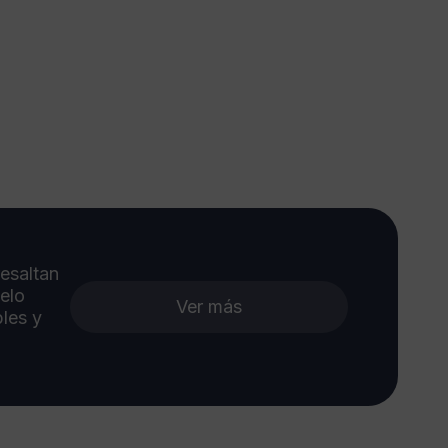
esaltan
xelo
Ver más
les y