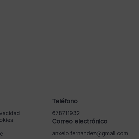
Teléfono
ivacidad
678711932
ookies
Correo electrónico
anxelo.fernandez@gmail.com
de