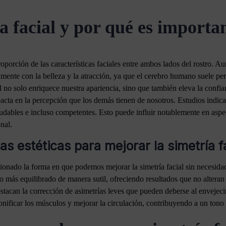
a facial y por qué es importa
 proporción de las características faciales entre ambos lados del rostro.
almente con la belleza y la atracción, ya que el cerebro humano suele pe
al no solo enriquece nuestra apariencia, sino que también eleva la confi
impacta en la percepción que los demás tienen de nosotros. Estudios indic
ludables e incluso competentes. Esto puede influir notablemente en aspe
nal.
as estéticas para mejorar la simetría f
ionado la forma en que podemos mejorar la simetría facial sin necesida
o más equilibrado de manera sutil, ofreciendo resultados que no alteran 
destacan la corrección de asimetrías leves que pueden deberse al envejec
nificar los músculos y mejorar la circulación, contribuyendo a un tono