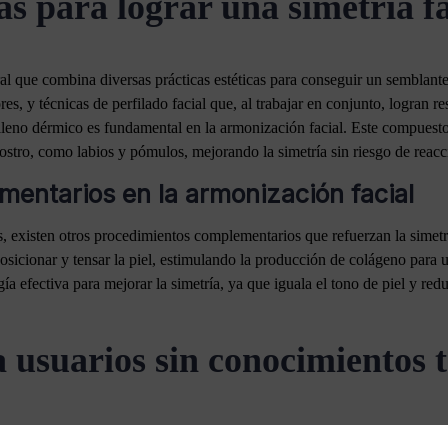
s para lograr una simetría f
ral que combina diversas prácticas estéticas para conseguir un semblant
s, y técnicas de perfilado facial que, al trabajar en conjunto, logran re
leno dérmico es fundamental en la armonización facial. Este compuesto, a
l rostro, como labios y pómulos, mejorando la simetría sin riesgo de reac
entarios en la armonización facial
existen otros procedimientos complementarios que refuerzan la simetría
sicionar y tensar la piel, estimulando la producción de colágeno para 
gía efectiva para mejorar la simetría, ya que iguala el tono de piel y r
 usuarios sin conocimientos t
en nuestra imagen social y profesional. Mejorarla a través de técnicas es