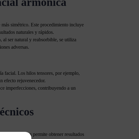
acial armónica
e más simétrico. Este procedimiento incluye
sultados naturales y rápidos.
l ser natural y reabsorbible, se utiliza
ciones adversas.
 facial. Los hilos tensores, por ejemplo,
un efecto rejuvenecedor.
educe imperfecciones, contribuyendo a un
écnicos
téticas avanzadas permite obtener resultados