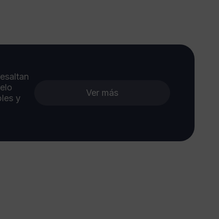
esaltan
xelo
Ver más
les y