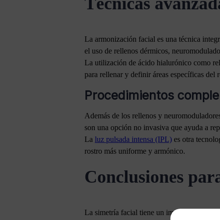
Técnicas avanzada
La armonización facial es una técnica integ
el uso de rellenos dérmicos, neuromoduladore
La utilización de ácido hialurónico como rel
para rellenar y definir áreas específicas de
Procedimientos complem
Además de los rellenos y neuromoduladores, 
son una opción no invasiva que ayuda a repo
La
luz pulsada intensa (IPL)
es otra tecnolo
rostro más uniforme y armónico.
Conclusiones para
La simetría facial tiene un impacto directo 