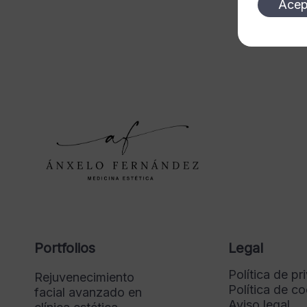
Acep
Portfolios
Legal
Política de pr
Rejuvenecimiento
Política de c
facial avanzado en
Aviso legal