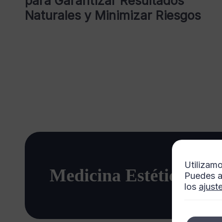
para Garantizar Resultados
Naturales y Minimizar Riesgos
Utilizamo
Medicina Estética Anx
Puedes a
los
ajust