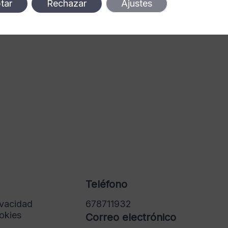
tar
Rechazar
Ajustes
Teléfono
ivacidad
678711932
ookies
Correo electrónico