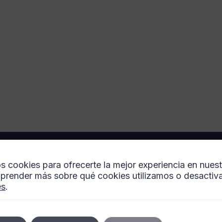
Descubre la elegancia y la experiencia de A
s cookies para ofrecerte la mejor experiencia en nues
elo
Fernández en medicina estética. Calidad, s
prender más sobre qué cookies utilizamos o desactiva
y un trato personalizado en cada consulta.
es
.