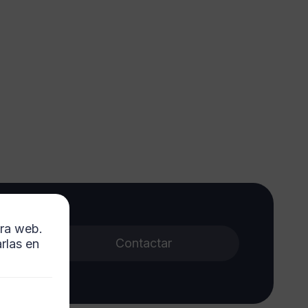
nxelo
tra web.
eguridad
Contactar
rlas en