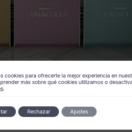
Etiqueta: Landscape photography requires patien
s cookies para ofrecerte la mejor experiencia en nues
prender más sobre qué cookies utilizamos o desactiva
es
.
definen los estándares de belleza
ptándose a las necesidades individuales de cada paciente.
tar
Rechazar
Ajustes
s óptimos con un enfoque delicado y profesional.
lzar la belleza natural de cada individuo.