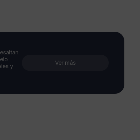
esaltan
xelo
Ver más
les y