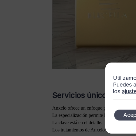
Utilizamo
Puedes a
los
ajust
Servicios únicos que re
Anxelo ofrece un enfoque personalizado ada
Acep
La especialización permite lograr resultado
La clave está en el detalle.
Los tratamientos de Anxelo se centran en rea