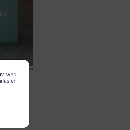
ce and persistence
tra web.
rlas en